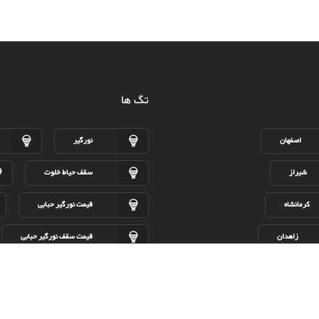
تگ ها
اصفهان
نورگیر
شیراز
سقف حیاط خلوت
کرمانشاه
قیمت نورگیر حبابی
زاهدان
قیمت سقف نورگیر حبابی
همدان
پوشش سقف پاسیو
اجرای سقف پاسیو