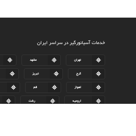
خدمات آسیانورگیر در سراسر ایران
تهران
مشهد
کرج
تبریز
اهواز
قم
ارومیه
رشت
کرمان
اراک